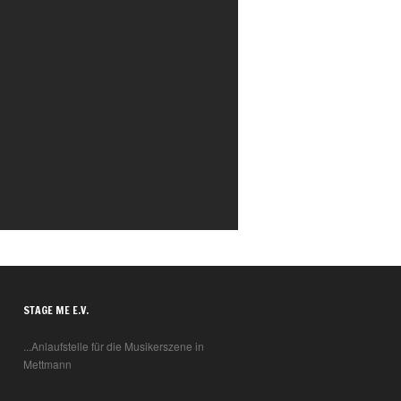
STAGE ME E.V.
...Anlaufstelle für die Musikerszene in
Mettmann