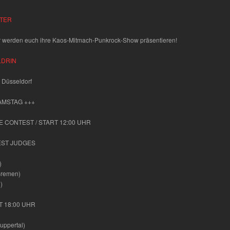
TER
 werden euch ihre Kaos-Mitmach-Punkrock-Show präsentieren!
LDRIN
 Düsseldorf
AMSTAG +++
 CONTEST / START 12:00 UHR
ST JUDGES
)
remen)
)
T 18:00 UHR
ppertal)