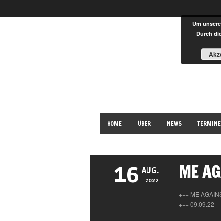
Um unsere 
Durch di
Akze
HOME
ÜBER
NEWS
TERMINE
DATENSCHUTZ
ME AG
16
AUG.
2022
+++ ME AGAINS
+++ 09.09.22 –