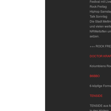
Festival mit Li
Rock Freitag
Hiphop Samsta
Talk Sonntag
Die Stadt Mettm
und vielen wei
NRWeltoffen um
setzen.
+++ ROCK FRE
DOCTOR KRA
Kolumbiens Ro
B6BBO
6-köpfige Forma
TENSIDE
TENSIDE aus Mü
in den Hintern