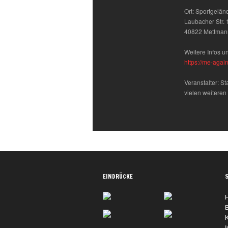
Ort: Sportgelä
Laubacher Str. 
40822 Mettman
Weitere Infos un
https://me-agai
Veranstalter: S
vielen weiteren
EINDRÜCKE
K