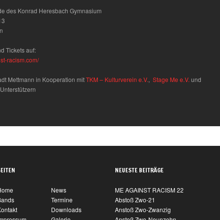
nde des Konrad Heresbach Gymnasium
13
n
d Tickets auf:
nst-racism.com/
tadt Mettmann in Kooperation mit
TKM – Kulturverein e.V.
,
Stage Me e.V.
und
 Unterstützern
SEITEN
NEUESTE BEITRÄGE
Home
News
ME AGAINST RACISM 22
Bands
Termine
Abstoß Zwo-21
ontakt
Downloads
Anstoß Zwo-Zwanzig
Impressum
Galerie
Anstoß Zwo-Neunzehn