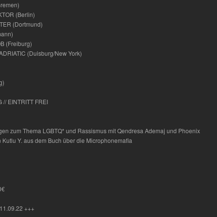
remen)
OR (Berlin)
ER (Dortmund)
mann)
 (Freiburg)
DRIATIC (Duisburg/New York)
g)
// EINTRITT FREI
ngen zum Thema LGBTQ* und Rassismus mit Qendresa Ademaj und Phoenix
 Kutlu Y. aus dem Buch über die Microphonemafia
0€
 11.09.22 +++