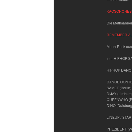
KAOSORCHES
Die Mettmanner
REMEMBER A
Moon-Rock aus
+++ HIPHOP S
HIPHOP DANCE
DANCE CONTE
SAMET (Berlin)
DIJAY (Limburg
QUEENWHO (B
DINO (Duisburg
LINEUP / STAR
PREZIDENT (Wu