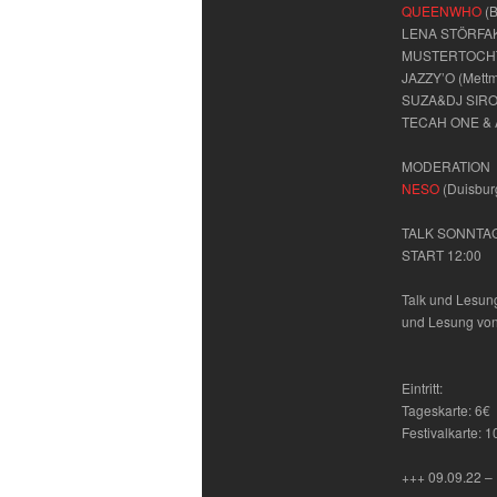
QUEENWHO
(B
LENA STÖRFAKT
MUSTERTOCHT
JAZZY’O (Mett
SUZA&DJ SIROB
TECAH ONE & A
MODERATION
NESO
(Duisbur
TALK SONNTAG 
START 12:00
Talk und Lesu
und Lesung von
Eintritt:
Tageskarte: 6€
Festivalkarte: 1
+++ 09.09.22 –