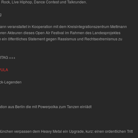
ve Rock, Live Hiphop, Dance Contest und Talkrunden.
g
ann veranstaltet in Kooperation mit dem Kreisintegrationszentrum Mettmann
teren Akteuren dieses Open Air Festival im Rahmen des Landesprojektes
 ein öffentliches Statement gegen Rassismus und Rechtsextremismus zu
ITAG +++
PULA
ck-Legenden
tion aus Berlin die mit Powerpolka zum Tanzen einlädt
nchen verpassen dem Heavy Metal ein Upgrade, kurz: einen ordentlichen Tritt