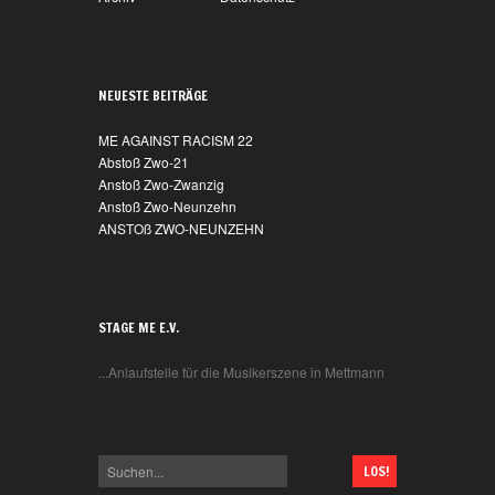
@Kalibar
+++ SAVE THE DATE +++
NEUESTE BEITRÄGE
18.11.2017 =>
CharityJam @Kalibar
ME AGAINST RACISM 22
Mucke machen für den guten Zweck ;-)!
Abstoß Zwo-21
Anstoß Zwo-Zwanzig
Anstoß Zwo-Neunzehn
ANSTOß ZWO-NEUNZEHN
STAGE ME E.V.
...Anlaufstelle für die Musikerszene in Mettmann