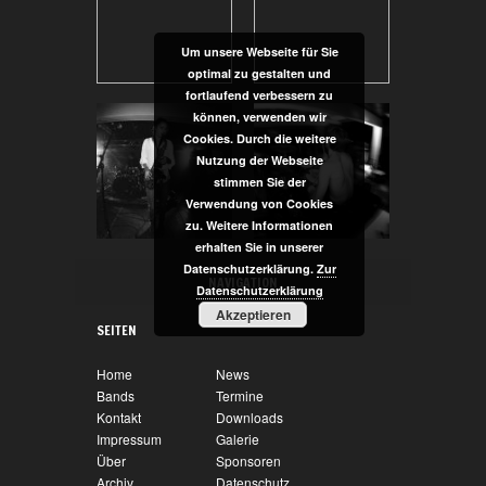
Um unsere Webseite für Sie
optimal zu gestalten und
fortlaufend verbessern zu
können, verwenden wir
Cookies. Durch die weitere
Nutzung der Webseite
stimmen Sie der
Verwendung von Cookies
zu. Weitere Informationen
erhalten Sie in unserer
Datenschutzerklärung.
Zur
NAVIGATION
Datenschutzerklärung
Akzeptieren
SEITEN
31
OKT.
Home
News
Bands
Termine
2017
Kontakt
Downloads
Charity Jam
Impressum
Galerie
Über
Sponsoren
Archiv
Datenschutz